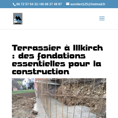
06 72 57 04 32 / 06 08 37 49 97
aurelien125@hotmail.fr
Terrassier à Illkirch
: des fondations
essentielles pour la
construction