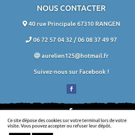
NOUS CONTACTER
40 rue Principale 67310 RANGEN
06 72 57 04 32 /
06 08 37 49 97
aurelien125@hotmail.fr
Suivez-nous sur Facebook !
Ce site dépose des cookies sur votre terminal lors de votre
Plan du site
-
Mentions légales
-
Politique de
visite. Vous pouvez accepter ou refuser leur dépôt.
confidentialité