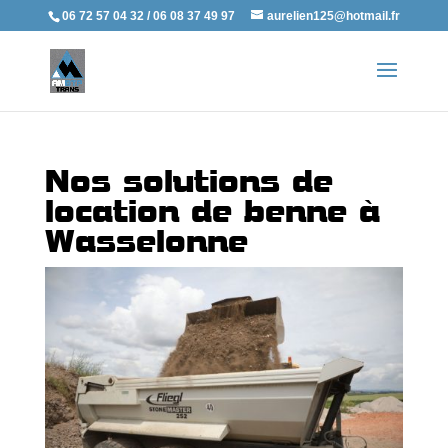
06 72 57 04 32 / 06 08 37 49 97
aurelien125@hotmail.fr
Nos solutions de
location de benne à
Wasselonne