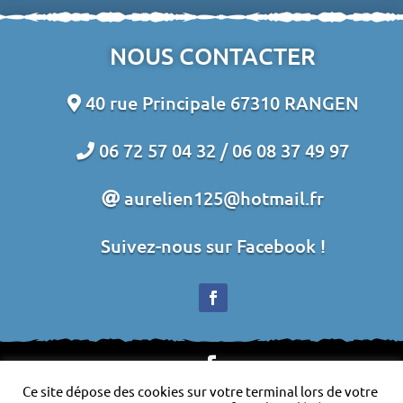
NOUS CONTACTER
40 rue Principale 67310 RANGEN
06 72 57 04 32 /
06 08 37 49 97
aurelien125@hotmail.fr
Suivez-nous sur Facebook !
Ce site dépose des cookies sur votre terminal lors de votre
Plan du site
-
Mentions légales
-
Politique de