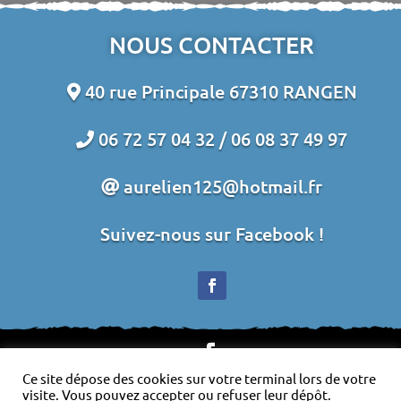
NOUS CONTACTER
40 rue Principale 67310 RANGEN
06 72 57 04 32 /
06 08 37 49 97
aurelien125@hotmail.fr
Suivez-nous sur Facebook !
Ce site dépose des cookies sur votre terminal lors de votre
Plan du site
-
Mentions légales
-
Politique de
visite. Vous pouvez accepter ou refuser leur dépôt.