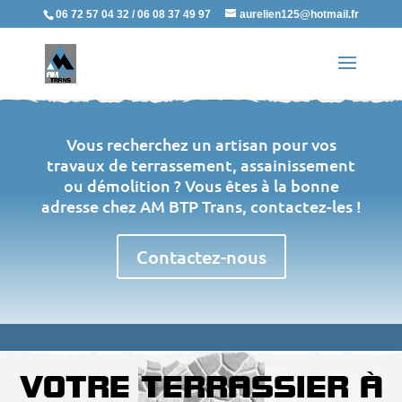
06 72 57 04 32 / 06 08 37 49 97
aurelien125@hotmail.fr
Vous recherchez un artisan pour vos
travaux de terrassement, assainissement
ou démolition ? Vous êtes à la bonne
adresse chez AM BTP Trans, contactez-les !
Contactez-nous
VOTRE TERRASSIER À